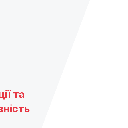
ії та
вність