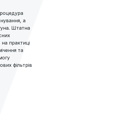
процедура
нування, а
гуна. Штатна
сних
 на практиці
мічення та
могу
вих фільтрів